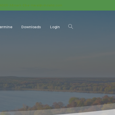
ADER-Altmark-Elbe-Havel@vindelici.com
Termine
Downloads
Login