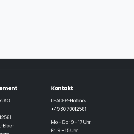
ement
Kontakt
rs AG
LEADER-Hotline:
n
+49 30 70012581
012581
Mo – Do: 9 – 17 Uhr
-Elbe-
Fr: 9 – 15 Uhr