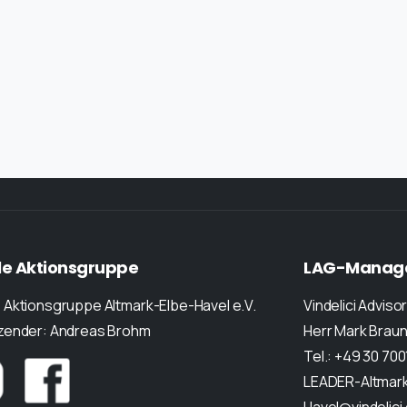
le
Aktionsgruppe
LAG-Manag
 Aktionsgruppe Altmark-Elbe-Havel e.V.
Vindelici Adviso
tzender: Andreas Brohm
Herr Mark Brau
Tel.: +49 30 70
LEADER-Altmark