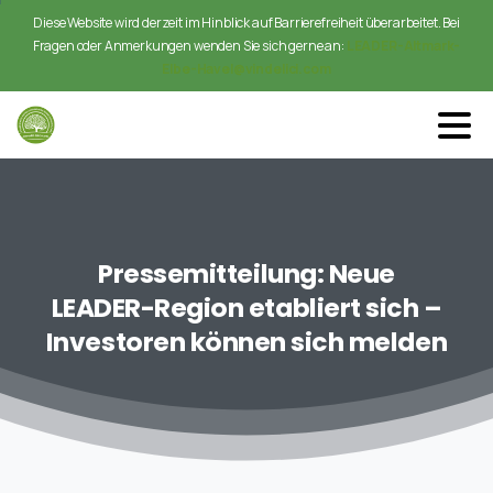
Diese Website wird derzeit im Hinblick auf Barrierefreiheit überarbeitet. Bei
Fragen oder Anmerkungen wenden Sie sich gerne an:
LEADER-Altmark-
Elbe-Havel@vindelici.com
Pressemitteilung:
Neue
LEADER-Region
etabliert
sich
–
Investoren
können
sich
melden