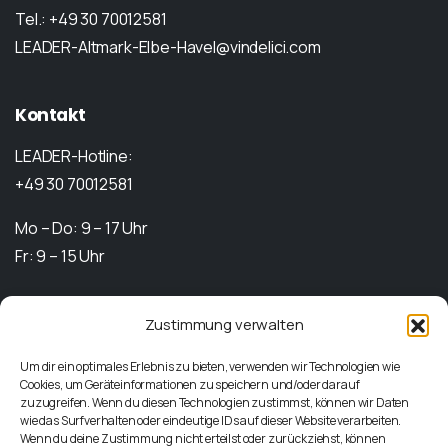
Tel.: +49 30 70012581
LEADER-Altmark-Elbe-Havel@vindelici.com
Kontakt
LEADER-Hotline:
+49 30 70012581
Mo – Do: 9 – 17 Uhr
Fr: 9 – 15 Uhr
Zustimmung verwalten
Ansprechpartner
Um dir ein optimales Erlebnis zu bieten, verwenden wir Technologien wie
Cookies, um Geräteinformationen zu speichern und/oder darauf
zuzugreifen. Wenn du diesen Technologien zustimmst, können wir Daten
wie das Surfverhalten oder eindeutige IDs auf dieser Website verarbeiten.
Wenn du deine Zustimmung nicht erteilst oder zurückziehst, können