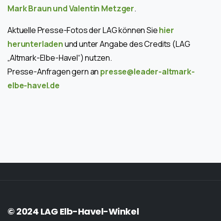
Mark Braun und Valentin Metzger
.
Aktuelle Presse-Fotos der LAG können Sie
hier
herunterladen
und unter Angabe des Credits (LAG
„Altmark-Elbe-Havel“) nutzen.
Presse-Anfragen gern an
presse@leader-altmark-
elbe-havel.de
© 2024 LAG Elb-Havel-Winkel