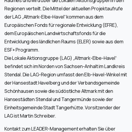
Raumes und wird über die Lokalen Aktionsgruppen in den
Regionen verteilt. Die Mittel der aktuellen Projektaufrufe
der LAG „Altmark-Elbe-Havel“ kommen aus dem
Europäischen Fonds für regionale Entwicklung (EFRE),
dem Europäischen Landwirtschaftsfonds für die
Entwicklung des ländlichen Raums (ELER) sowie aus dem
ESF+ Programm.
Die Lokale Aktionsgruppe (LAG) „Altmark-Elbe-Havel“
befindet sich im Norden von Sachsen-Anhalt im Landkreis
Stendal. Die LAG-Region umfasst den Elb-Havel-Winkel mit
der Hansestadt Havelberg und der Verbandsgemeinde
Schönhausen sowie die südöstliche Altmark mit den
Hansestädten Stendal und Tangermünde sowie der
Einheitsgemeinde Stadt Tangerhütte. Vorsitzender der
LAG ist Martin Schreiber.
Kontakt zum LEADER-Management erhalten Sie über