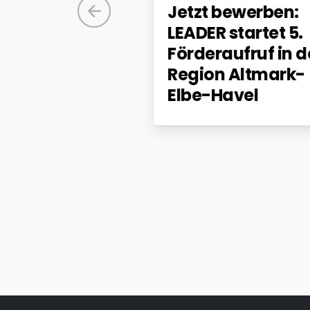
ine: LAK-
Jetzt bewerben:
ngen /
LEADER startet 5.
tandssitzung
Förderaufruf in d
Region Altmark-
Elbe-Havel