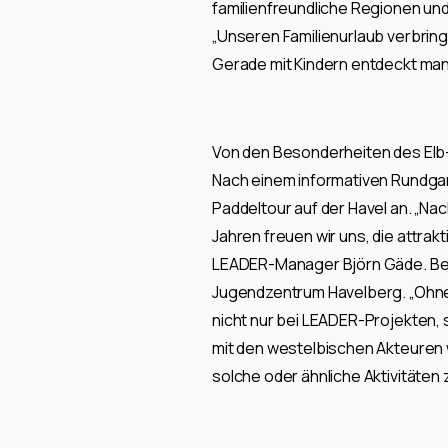
familienfreundliche Regionen und
„Unseren Familienurlaub verbring
Gerade mit Kindern entdeckt man 
Von den Besonderheiten des Elb-H
Nach einem informativen Rundgan
Paddeltour auf der Havel an. „Na
Jahren freuen wir uns, die attra
LEADER-Manager Björn Gäde. Bei
Jugendzentrum Havelberg. „Ohne 
nicht nur bei LEADER-Projekten,
mit den westelbischen Akteuren 
solche oder ähnliche Aktivitäten 