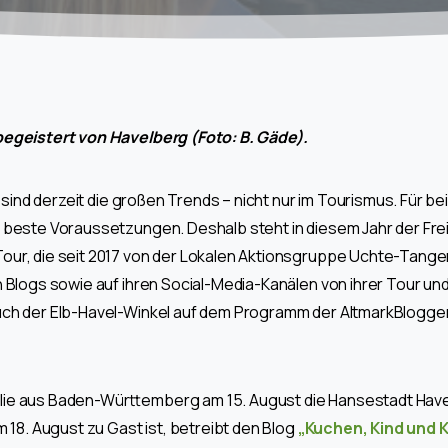
begeistert von Havelberg (Foto: B. Gäde).
e sind derzeit die großen Trends – nicht nur im Tourismus. Für b
 beste Voraussetzungen. Deshalb steht in diesem Jahr der Freiz
our, die seit 2017 von der Lokalen Aktionsgruppe Uchte-Tanger-
n Blogs sowie auf ihren Social-Media-Kanälen von ihrer Tour u
uch der Elb-Havel-Winkel auf dem Programm der AltmarkBlogger
e aus Baden-Württemberg am 15. August die Hansestadt Havelbe
m 18. August zu Gast ist, betreibt den Blog
„Kuchen, Kind und 