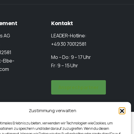
ement
Kontakt
rs AG
LEADER-Hotline:
n
+49 30 70012581
012581
Mo – Do: 9 – 17 Uhr
-Elbe-
Fr: 9 – 15 Uhr
.com
Ansprechpartner
Zustimmung verwalten
ptimales Erlebnis zu bieten, verwenden wir Technologien wie Cookies, um
mationen zu speichern und/oder darauf zuzugreifen. Wenn du diesen
 zustimmst, können wir Daten wie das Surfverhalten oder eindeutige IDs auf