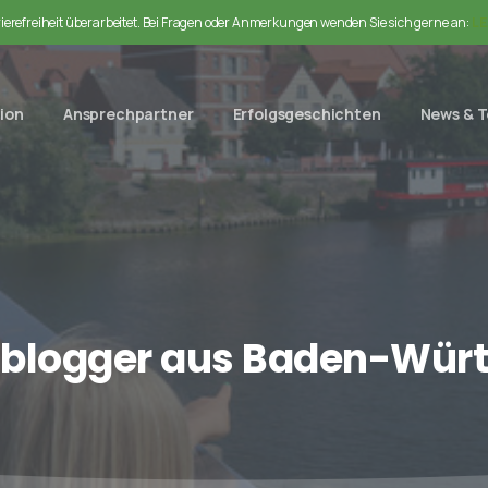
rrierefreiheit überarbeitet. Bei Fragen oder Anmerkungen wenden Sie sich gerne an:
LE
ion
Ansprechpartner
Erfolgsgeschichten
News & 
nblogger
aus
Baden-Würt