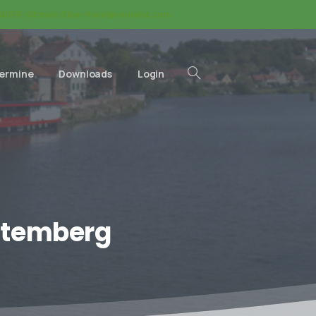
ADER-Altmark-Elbe-Havel@vindelici.com
Termine
Downloads
Login
temberg