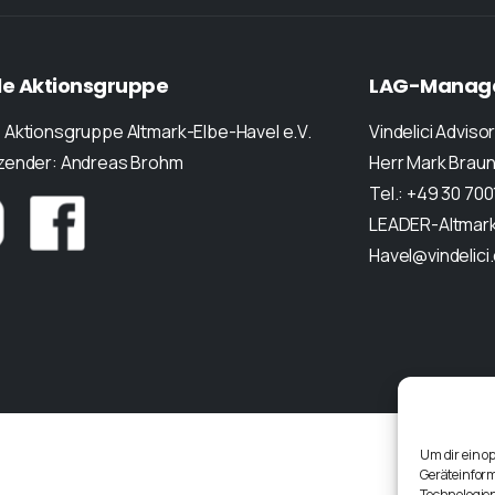
le
Aktionsgruppe
LAG-Manag
 Aktionsgruppe Altmark-Elbe-Havel e.V.
Vindelici Adviso
tzender: Andreas Brohm
Herr Mark Brau
Tel.: +49 30 70
LEADER-Altmark
Havel@vindelici
Um dir ein o
Geräteinfor
Technologien