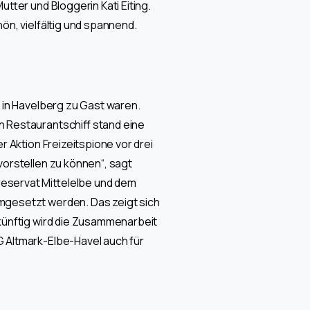
tter und Bloggerin Kati Eiting.
ön, vielfältig und spannend.
 in Havelberg zu Gast waren.
 Restaurantschiff stand eine
 Aktion Freizeitspione vor drei
vorstellen zu können“, sagt
eservat Mittelelbe und dem
mgesetzt werden. Das zeigt sich
künftig wird die Zusammenarbeit
 Altmark-Elbe-Havel auch für