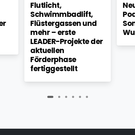
Flutlicht,
Neu
Schwimmbadlift,
Pod
er
Flüstergassen und
So
mehr – erste
Wu
LEADER-Projekte der
aktuellen
Förderphase
fertiggestellt