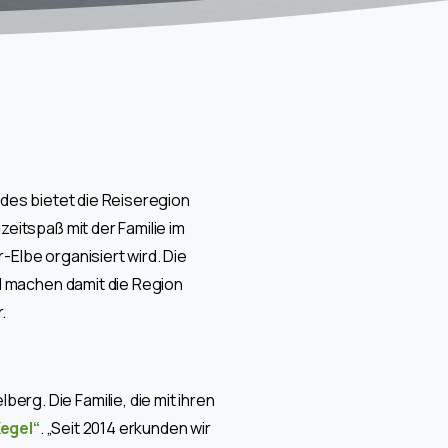
eides bietet die Reiseregion
eitspaß mit der Familie im
Elbe organisiert wird. Die
nd machen damit die Region
.
rg. Die Familie, die mit ihren
Kegel“
. „Seit 2014 erkunden wir