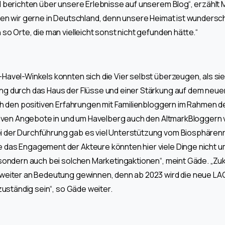
 berichten über unsere Erlebnisse auf unserem Blog“, erzählt Mu
en wir gerne in Deutschland, denn unsere Heimat ist wundersch
so Orte, die man vielleicht sonst nicht gefunden hätte.“
avel-Winkels konnten sich die Vier selbst überzeugen, als sie
g durch das Haus der Flüsse und einer Stärkung auf dem neuen
ch den positiven Erfahrungen mit Familienbloggern im Rahmen der
ktiven Angebote in und um Havelberg auch den AltmarkBloggern 
 der Durchführung gab es viel Unterstützung vom Biosphärenr
das Engagement der Akteure könnten hier viele Dinge nicht u
 sondern auch bei solchen Marketingaktionen“, meint Gäde. „Zu
weiter an Bedeutung gewinnen, denn ab 2023 wird die neue LAG
zuständig sein“, so Gäde weiter.